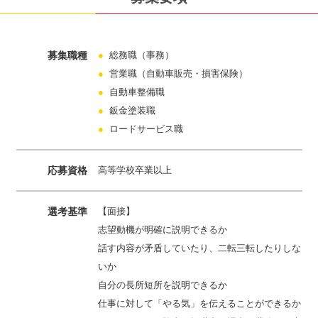
募集職種
●
総務職（事務）
●
営業職（自動車販売・損害保険）
●
自動車整備職
●
鈑金塗装職
●
ロードサービス職
応募資格
高等学校卒業以上
選考基準
【面接】
志望動機が明確に説明できるか
話す内容が矛盾していたり、二転三転したりしな
いか
自分の長所短所を説明できるか
仕事に対して「やる気」を伝えることができるか